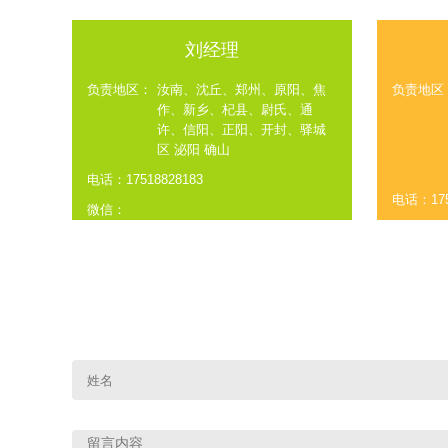
刘经理
负责地区：
汝南、沈丘、郑州、原阳、焦
负责地区
作、新乡、杞县、尉氏、通
许、信阳、正阳、开封、驿城
区 泌阳 确山
电话：17518828183
电话：175
微信：
微信：