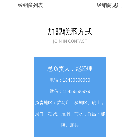
经销商列表
经销商见证
加盟联系方式
JOIN IN CONTACT
总负责人：赵经理
电话：18439590999
微信：18439590999
负责地区：驻马店：驿城区、确山，
周口：项城、淮阳、商水，许昌：鄢
陵、襄县