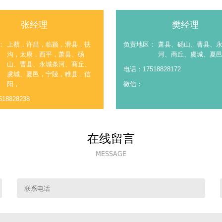
张经理
樊经理
：
上蔡，许昌，临颍，滑县，扶
负责地区：
萧县、砀山、曹县、
沟，太康，西平，萧县、砀
河、商丘、虞城、夏
山、曹县、永城条河、商丘、
电话：17518828172
虞城、夏邑，宁陵，睢县，信
阳，
微信：
18828238
在线留言
MESSAGE