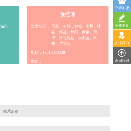
立即加盟
张经理
免费测量
永城条
负责地区：
鹿邑，柘城，郸城，亳州，叶
邑
县、郏县、舞阳、舞钢、菏
泽、河北魏县、大名县、永
关注我们
年、广平县
电话：17518828238
返回顶部
微信：